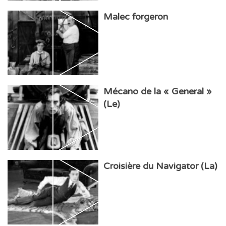
Malec forgeron
Mécano de la « General »
(Le)
Croisière du Navigator (La)