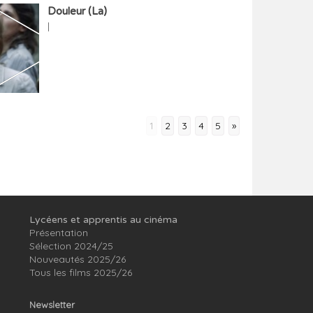
Douleur (La)
|
1
2
3
4
5
»
Lycéens et apprentis au cinéma
Présentation
Sélection 2024/25
Nouveautés 2025/26
Tous les films 2025/26
Newsletter