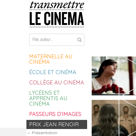
Aller au contenu
MATERNELLE AU
CINÉMA
ÉCOLE ET CINÉMA
COLLÈGE AU CINÉMA
LYCÉENS ET
APPRENTIS AU
CINÉMA
PASSEURS D’IMAGES
PRIX JEAN RENOIR
Présentation