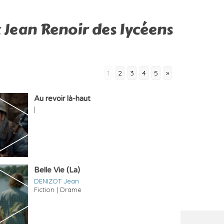
x Jean Renoir des lycéens
1
2
3
4
5
»
Au revoir là-haut
|
Belle Vie (La)
DENIZOT Jean
Fiction | Drame