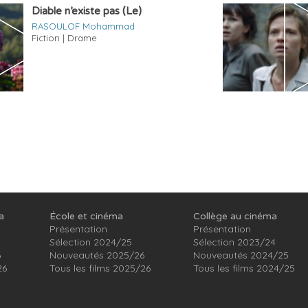
Diable n’existe pas (Le)
RASOULOF Mohammad
Fiction | Drame
a
École et cinéma
Collège au cinéma
Présentation
Présentation
Sélection 2024/25
Sélection 2023/24
6
Nouveautés 2025/26
Nouveautés 2024/25
26
Tous les films 2025/26
Tous les films 2024/25