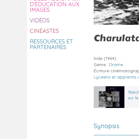
D’ÉDUCATION AUX
IMAGES
VIDÉOS
CINÉASTES
Charulat
RESSOURCES ET
PARTENAIRES
Inde
(1964)
Genre :
Drame
Écriture cinématogra
Lycéens et apprentis
Téléch
sur l
Synopsis