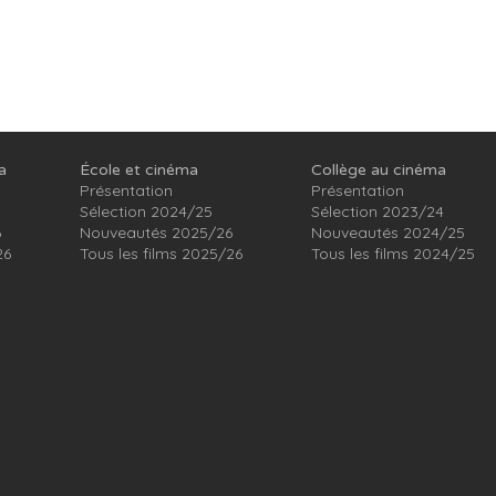
a
École et cinéma
Collège au cinéma
Présentation
Présentation
Sélection 2024/25
Sélection 2023/24
6
Nouveautés 2025/26
Nouveautés 2024/25
26
Tous les films 2025/26
Tous les films 2024/25