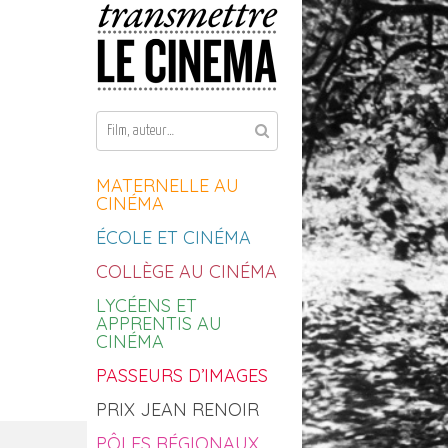
Aller au contenu
MATERNELLE AU
CINÉMA
ÉCOLE ET CINÉMA
COLLÈGE AU CINÉMA
LYCÉENS ET
APPRENTIS AU
CINÉMA
PASSEURS D’IMAGES
PRIX JEAN RENOIR
PÔLES RÉGIONAUX