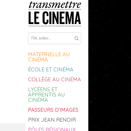
Aller au contenu
MATERNELLE AU
CINÉMA
ÉCOLE ET CINÉMA
COLLÈGE AU CINÉMA
LYCÉENS ET
APPRENTIS AU
CINÉMA
PASSEURS D’IMAGES
PRIX JEAN RENOIR
PÔLES RÉGIONAUX