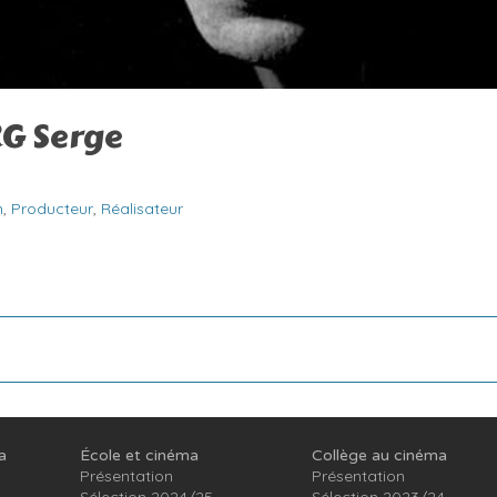
G Serge
n
,
Producteur
,
Réalisateur
a
École et cinéma
Collège au cinéma
Présentation
Présentation