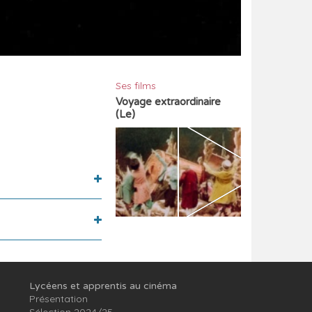
Ses films
Voyage extraordinaire
(Le)
Lycéens et apprentis au cinéma
Présentation