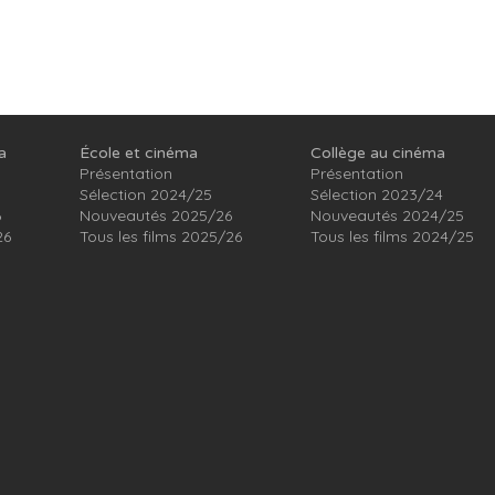
a
École et cinéma
Collège au cinéma
Présentation
Présentation
Sélection 2024/25
Sélection 2023/24
6
Nouveautés 2025/26
Nouveautés 2024/25
26
Tous les films 2025/26
Tous les films 2024/25