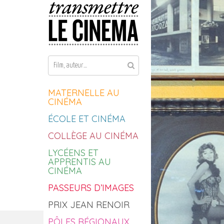
Aller au contenu
MATERNELLE AU
CINÉMA
ÉCOLE ET CINÉMA
COLLÈGE AU CINÉMA
LYCÉENS ET
APPRENTIS AU
CINÉMA
PASSEURS D’IMAGES
PRIX JEAN RENOIR
PÔLES RÉGIONAUX