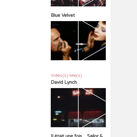
Blue Velvet
Vidéo(s) liée(s)
David Lynch
Il était une fois ... Sailor &