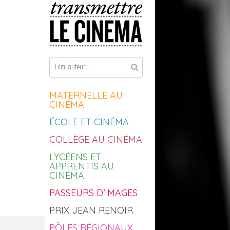
Aller au contenu
MATERNELLE AU
CINÉMA
ÉCOLE ET CINÉMA
COLLÈGE AU CINÉMA
LYCÉENS ET
APPRENTIS AU
CINÉMA
PASSEURS D’IMAGES
PRIX JEAN RENOIR
PÔLES RÉGIONAUX