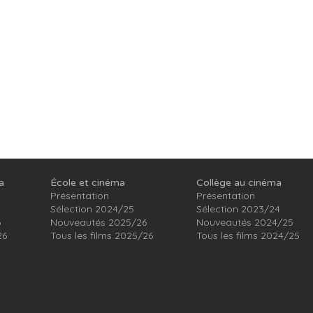
a
École et cinéma
Collège au cinéma
Présentation
Présentation
Sélection 2024/25
Sélection 2023/24
6
Nouveautés 2025/26
Nouveautés 2024/25
26
Tous les films 2025/26
Tous les films 2024/25