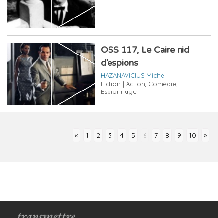
OSS 117, Le Caire nid
d’espions
HAZANAVICIUS Michel
Fiction | Action, Comédie,
Espionnage
«
1
2
3
4
5
6
7
8
9
10
»