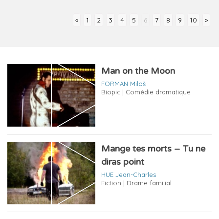
«
1
2
3
4
5
6
7
8
9
10
»
Man on the Moon
FORMAN Miloš
Biopic | Comédie dramatique
Mange tes morts – Tu ne
diras point
HUE Jean-Charles
Fiction | Drame familial