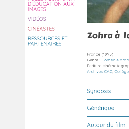
D’ÉDUCATION AUX
IMAGES
VIDÉOS
CINÉASTES
Zohra à l
RESSOURCES ET
PARTENAIRES
France
(1995)
Genre :
Comédie dram
Écriture cinématogra
Archives CAC
,
Collèg
Synopsis
Générique
Autour du film