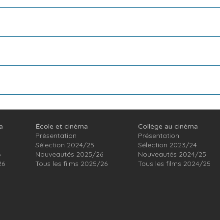
a
École et cinéma
Collège au cinéma
Présentation
Présentation
Sélection 2024/25
Sélection 2023/24
6
Nouveautés 2025/26
Nouveautés 2024/25
26
Tous les films 2025/26
Tous les films 2024/25