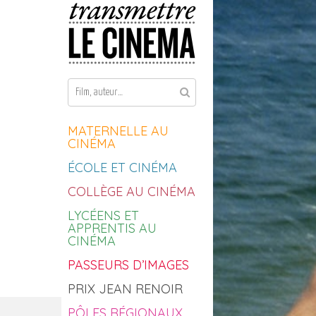
Aller au contenu
MATERNELLE AU
CINÉMA
ÉCOLE ET CINÉMA
COLLÈGE AU CINÉMA
LYCÉENS ET
APPRENTIS AU
CINÉMA
PASSEURS D’IMAGES
PRIX JEAN RENOIR
PÔLES RÉGIONAUX