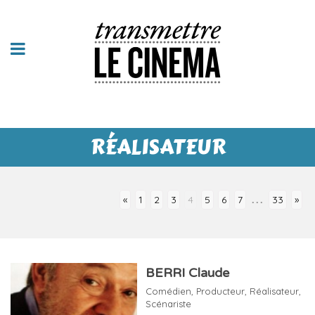
RÉALISATEUR
...
«
1
2
3
4
5
6
7
33
»
BERRI Claude
Comédien
,
Producteur
,
Réalisateur
,
Scénariste