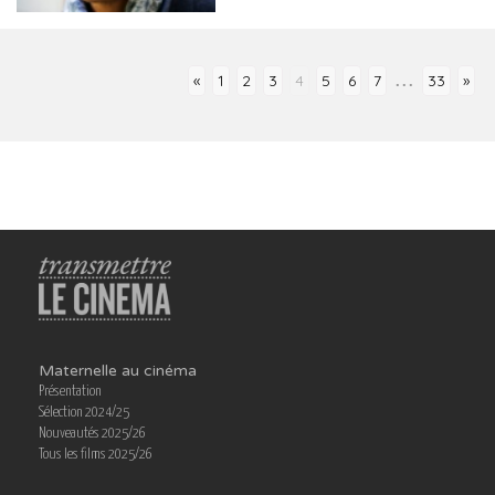
...
«
1
2
3
4
5
6
7
33
»
Maternelle au cinéma
Présentation
Sélection 2024/25
Nouveautés 2025/26
Tous les films 2025/26