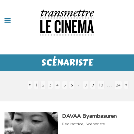
SCÉNARISTE
...
«
1
2
3
4
5
6
7
8
9
10
24
»
DAVAA Byambasuren
Réalisatrice
,
Scénariste