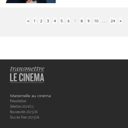
...
«
1
2
3
4
5
6
7
8
9
10
24
»
Maternelle au cinéma
Présentation
Sélection 2024/25
Nouveautés 2025/26
Tous les films 2025/26