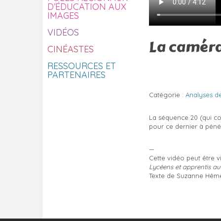
D’ÉDUCATION AUX
IMAGES
VIDÉOS
La camér
CINÉASTES
RESSOURCES ET
PARTENAIRES
Catégorie :
Analyses d
La séquence 20 (qui co
pour ce dernier à pénét
—
Cette vidéo peut être 
Lycéens et apprentis a
Texte de Suzanne Hême