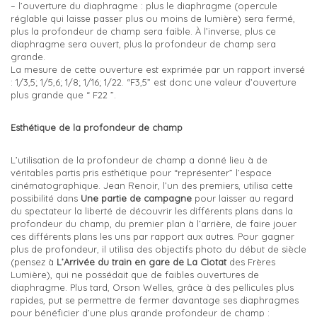
– l’ouverture du diaphragme : plus le diaphragme (opercule
réglable qui laisse passer plus ou moins de lumière) sera fermé,
plus la profondeur de champ sera faible. À l’inverse, plus ce
diaphragme sera ouvert, plus la profondeur de champ sera
grande.
La mesure de cette ouverture est exprimée par un rapport inversé
: 1/3,5; 1/5,6; 1/8; 1/16; 1/22. “F3,5” est donc une valeur d’ouverture
plus grande que “ F22 ”.
Esthétique de la profondeur de champ
L’utilisation de la profondeur de champ a donné lieu à de
véritables partis pris esthétique pour “représenter” l’espace
cinématographique. Jean Renoir, l’un des premiers, utilisa cette
possibilité dans
Une partie de campagne
pour laisser au regard
du spectateur la liberté de découvrir les différents plans dans la
profondeur du champ, du premier plan à l’arrière, de faire jouer
ces différents plans les uns par rapport aux autres. Pour gagner
plus de profondeur, il utilisa des objectifs photo du début de siècle
(pensez à
L’Arrivée du train en gare de La Ciotat
des Frères
Lumière), qui ne possédait que de faibles ouvertures de
diaphragme. Plus tard, Orson Welles, grâce à des pellicules plus
rapides, put se permettre de fermer davantage ses diaphragmes
pour bénéficier d’une plus grande profondeur de champ :