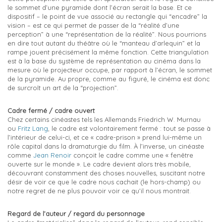
le sommet d’une pyramide dont l’écran serait la base. Et ce
dispositif – le point de vue associé au rectangle qui “encadre” la
vision – est ce qui permet de passer de la “réalité d’une
perception” à une “représentation de la réalité”. Nous pourrions
en dire tout autant du théâtre où le “manteau d’arlequin” et la
rampe jouent précisément la même fonction. Cette triangulation
est à la base du système de représentation au cinéma dans la
mesure où le projecteur occupe, par rapport à l’écran, le sommet
de la pyramide. Au propre, comme au figuré, le cinéma est donc
de surcroît un art de la “projection”.
Cadre fermé / cadre ouvert
Chez certains cinéastes tels les Allemands Friedrich W. Murnau
ou
Fritz Lang
, le cadre est volontairement fermé : tout se passe à
l’intérieur de celui-ci, et ce « cadre-prison » prend lui-même un
rôle capital dans la dramaturgie du film. À l’inverse, un cinéaste
comme
Jean Renoir
conçoit le cadre comme une « fenêtre
ouverte sur le monde ». Le cadre devient alors très mobile,
découvrant constamment des choses nouvelles, suscitant notre
désir de voir ce que le cadre nous cachait (le hors-champ) ou
notre regret de ne plus pouvoir voir ce qu’il nous montrait.
Regard de l’auteur / regard du personnage