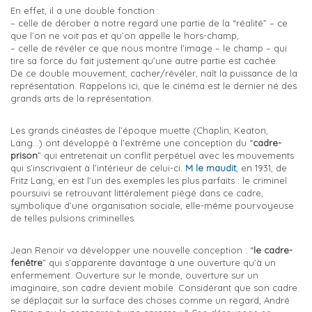
En effet, il a une double fonction :
– celle de dérober à notre regard une partie de la “réalité” – ce
que l’on ne voit pas et qu’on appelle le hors-champ,
– celle de révéler ce que nous montre l’image – le champ – qui
tire sa force du fait justement qu’une autre partie est cachée.
De ce double mouvement, cacher/révéler, naît la puissance de la
représentation. Rappelons ici, que le cinéma est le dernier né des
grands arts de la représentation.
Les grands cinéastes de l’époque muette (Chaplin, Keaton,
Lang…) ont développé à l’extrême une conception du “
cadre-
prison
” qui entretenait un conflit perpétuel avec les mouvements
qui s’inscrivaient à l’intérieur de celui-ci.
M le maudit
, en 1931, de
Fritz Lang, en est l’un des exemples les plus parfaits : le criminel
poursuivi se retrouvant littéralement piégé dans ce cadre,
symbolique d’une organisation sociale, elle-même pourvoyeuse
de telles pulsions criminelles.
Jean Renoir va développer une nouvelle conception : “
le cadre-
fenêtre
” qui s’apparente davantage à une ouverture qu’à un
enfermement. Ouverture sur le monde, ouverture sur un
imaginaire, son cadre devient mobile. Considérant que son cadre
se déplaçait sur la surface des choses comme un regard, André