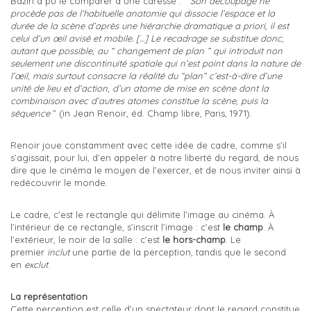
Bazin a pu le comparer à une caresse : “
Son découpage ne
procède pas de l’habituelle anatomie qui dissocie l’espace et la
durée de la scène d’après une hiérarchie dramatique a priori, il est
celui d’un œil avisé et mobile. […] Le recadrage se substitue donc,
autant que possible, au “ changement de plan ” qui introduit non
seulement une discontinuité spatiale qui n’est point dans la nature de
l’œil, mais surtout consacre la réalité du “plan” c’est-à-dire d’une
unité de lieu et d’action, d’un atome de mise en scène dont la
combinaison avec d’autres atomes constitue la scène, puis la
séquence
” (in Jean Renoir, éd. Champ libre, Paris, 1971).
Renoir joue constamment avec cette idée de cadre, comme s’il
s’agissait, pour lui, d’en appeler à notre liberté du regard, de nous
dire que le cinéma le moyen de l’exercer, et de nous inviter ainsi à
redécouvrir le monde.
Le cadre, c’est le rectangle qui délimite l’image au cinéma. À
l’intérieur de ce rectangle, s’inscrit l’image : c’est
le champ
. À
l’extérieur, le noir de la salle : c’est
le hors-champ
. Le
premier
inclut
une partie de la perception, tandis que le second
en
exclut
.
La représentation
Cette perception est celle d’un spectateur dont le regard constitue