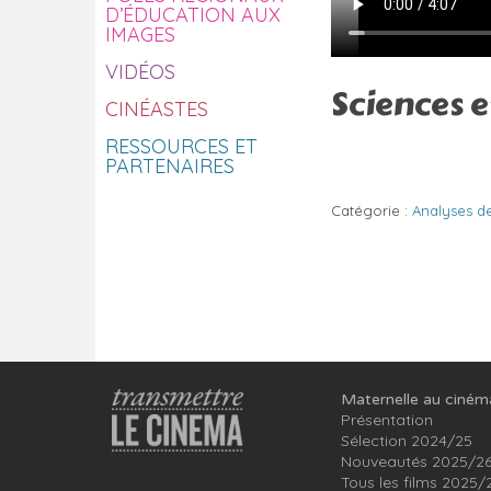
D’ÉDUCATION AUX
IMAGES
VIDÉOS
Sciences 
CINÉASTES
RESSOURCES ET
PARTENAIRES
Catégorie :
Analyses d
Maternelle au ciném
Présentation
Sélection 2024/25
Nouveautés 2025/2
Tous les films 2025/