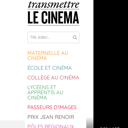
Aller au contenu
MATERNELLE AU
CINÉMA
ÉCOLE ET CINÉMA
COLLÈGE AU CINÉMA
LYCÉENS ET
APPRENTIS AU
CINÉMA
PASSEURS D’IMAGES
PRIX JEAN RENOIR
PÔLES RÉGIONAUX