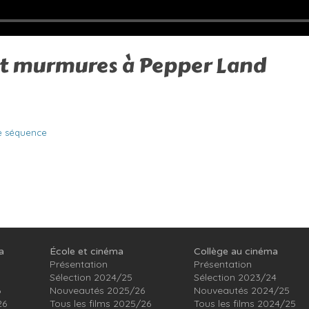
et murmures à Pepper Land
e séquence
a
École et cinéma
Collège au cinéma
Présentation
Présentation
Sélection 2024/25
Sélection 2023/24
6
Nouveautés 2025/26
Nouveautés 2024/25
26
Tous les films 2025/26
Tous les films 2024/25