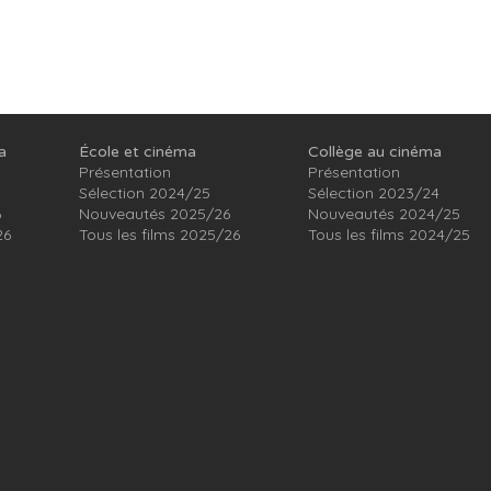
a
École et cinéma
Collège au cinéma
Présentation
Présentation
Sélection 2024/25
Sélection 2023/24
6
Nouveautés 2025/26
Nouveautés 2024/25
26
Tous les films 2025/26
Tous les films 2024/25