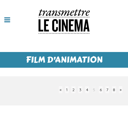
FILM D'ANIMATION
«
1
2
3
4
5
6
7
8
»