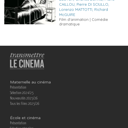
CAILLOU, Pierre DI SCIULLO,
Lorenzo MATTOTTI, Richard
McGUIRE
Film d'animation | Comédie
dramatique
Maternelle au cinéma
Présentation
Sélection 2024/25
Nouveautés 2025/26
Tous les films 2025/26
École et cinéma
Présentation