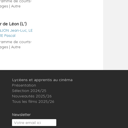
ramme de courts-
ages | Autre
r de Léon (L’)
JON Jean-Luc, LE
E Pascal
ramme de courts-
ages | Autre
Lycéens et apprentis au cinéma
Présentation
Sélection 2024/25
Nouveautés 2025/26
Tous les films 2025/26
Newsletter