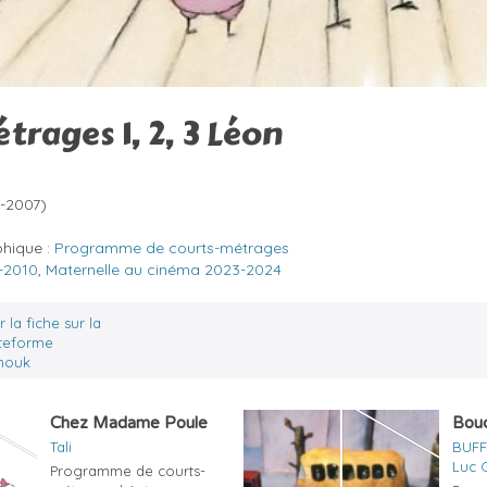
rages 1, 2, 3 Léon
7-2007)
phique :
Programme de courts-métrages
-2010
,
Maternelle au cinéma 2023-2024
r la fiche sur la
teforme
nouk
Chez Madame Poule
Bouc
Tali
BUFF
Luc 
Programme de courts-