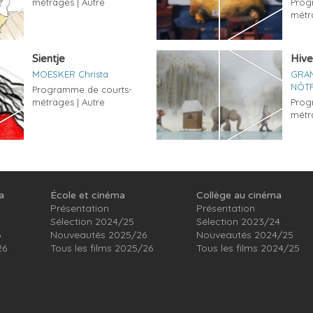
métrages | Autre
Prog
métr
Sientje
Hive
MOESKER Christa
GRAN
NÔTR
Programme de courts-
métrages | Autre
Prog
métr
a
École et cinéma
Collège au cinéma
Présentation
Présentation
Sélection 2024/25
Sélection 2023/24
6
Nouveautés 2025/26
Nouveautés 2024/25
26
Tous les films 2025/26
Tous les films 2024/25