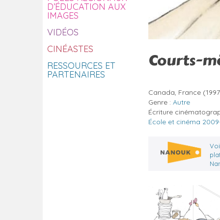
D’ÉDUCATION AUX
IMAGES
VIDÉOS
CINÉASTES
Courts-mét
RESSOURCES ET
PARTENAIRES
Canada, France
(199
Genre :
Autre
Écriture cinématogra
École et cinéma 2009
Voi
pla
Na