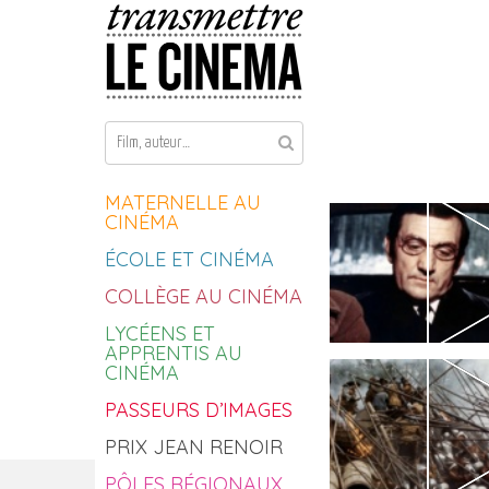
Aller au contenu
MATERNELLE AU
CINÉMA
ÉCOLE ET CINÉMA
COLLÈGE AU CINÉMA
LYCÉENS ET
APPRENTIS AU
CINÉMA
PASSEURS D’IMAGES
PRIX JEAN RENOIR
PÔLES RÉGIONAUX