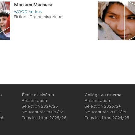
Mon ami Machuca
WOOD Andres
Fiction | Drame historique
a
École et cinéma
Collège au cinéma
Présentation
Présentation
Sélection 2024/25
Sélection 2023/24
6
Nouveautés 2025/26
Nouveautés 2024/25
26
Tous les films 2025/26
Tous les films 2024/25