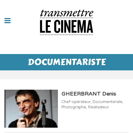
DOCUMENTARISTE
GHEERBRANT Denis
Chef-opérateur
,
Documentariste
,
Photographe
,
Réalisateur