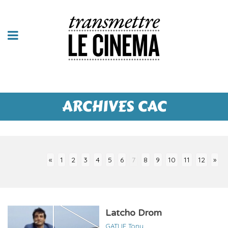
ARCHIVES CAC
«
1
2
3
4
5
6
7
8
9
10
11
12
»
Latcho Drom
GATLIF Tony