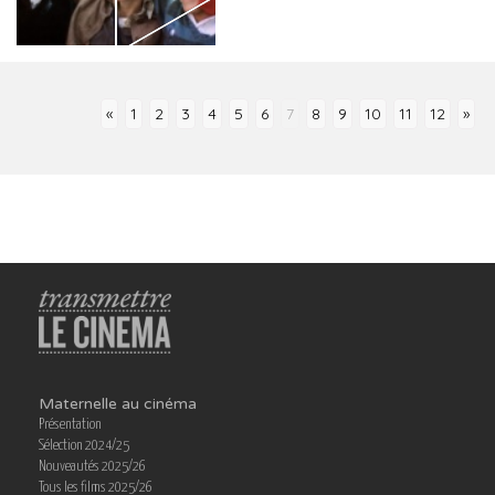
«
1
2
3
4
5
6
7
8
9
10
11
12
»
Maternelle au cinéma
Présentation
Sélection 2024/25
Nouveautés 2025/26
Tous les films 2025/26